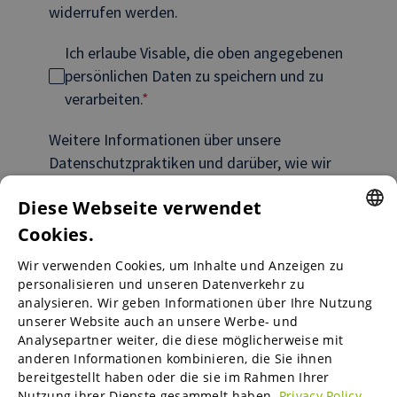
widerrufen werden.
Ich erlaube Visable, die oben angegebenen
persönlichen Daten zu speichern und zu
verarbeiten.
*
Weitere Informationen über unsere
Datenschutzpraktiken und darüber, wie wir
uns für den Schutz und die Achtung Ihrer
Diese Webseite verwendet
Privatsphäre einsetzen, finden Sie in unserer
Datenschutzerklärung
.
Cookies.
ENGLISH
Wir verwenden Cookies, um Inhalte und Anzeigen zu
ENGLISH
personalisieren und unseren Datenverkehr zu
analysieren. Wir geben Informationen über Ihre Nutzung
Absenden
GERMAN
unserer Website auch an unsere Werbe- und
Analysepartner weiter, die diese möglicherweise mit
SPANISH
anderen Informationen kombinieren, die Sie ihnen
bereitgestellt haben oder die sie im Rahmen Ihrer
FRENCH
Nutzung ihrer Dienste gesammelt haben.
Privacy Policy